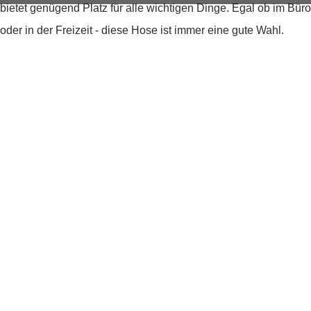
bietet genügend Platz für alle wichtigen Dinge. Egal ob im Büro
oder in der Freizeit - diese Hose ist immer eine gute Wahl.
BCI Cotton Mix
Five-Pocket Design
aus einem bi-elastischen Stoff
Produktdetails
Produktnummer:
267.247812525-900-42/32
Farben:
Schwarz
Muster:
Unifarben
Obermaterial: 58% Baumwolle, 27%
Material:
Polyester, 13% Viskose, 2% Elasthan