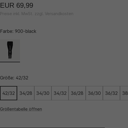
EUR 69,99
Preise inkl. MwSt. zzgl. Versandkosten
Farbe:
900-black
Größe:
42/32
42/32
34/28
34/30
34/32
36/28
36/30
36/32
38
Größentabelle öffnen