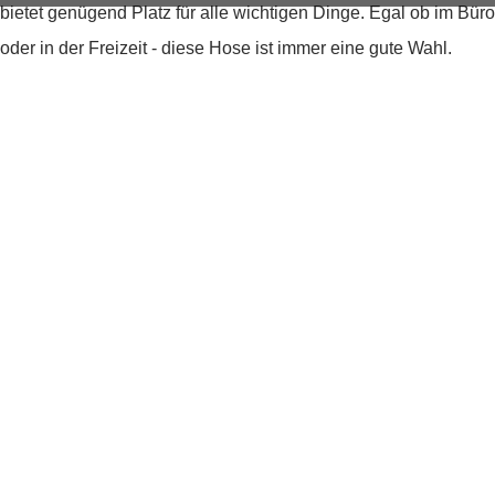
bietet genügend Platz für alle wichtigen Dinge. Egal ob im Büro
oder in der Freizeit - diese Hose ist immer eine gute Wahl.
BCI Cotton Mix
Five-Pocket Design
aus einem bi-elastischen Stoff
Produktdetails
Produktnummer:
267.247812525-900-40/30
Farben:
Schwarz
Muster:
Unifarben
Obermaterial: 58% Baumwolle, 27%
Material:
Polyester, 13% Viskose, 2% Elasthan