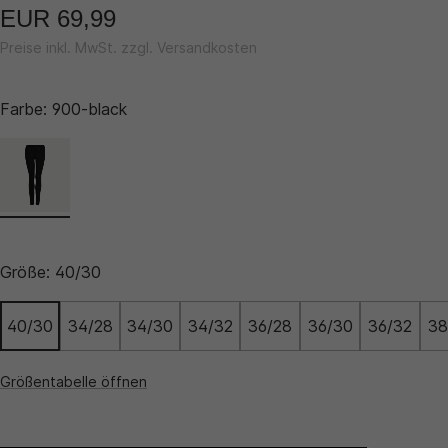
EUR 69,99
Preise inkl. MwSt. zzgl. Versandkosten
Farbe:
900-black
Größe:
40/30
40/30
34/28
34/30
34/32
36/28
36/30
36/32
38
Größentabelle öffnen