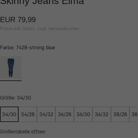
Skinny Jeans Elma
EUR 79,99
Preise inkl. MwSt. zzgl. Versandkosten
Farbe:
7428-strong blue
Größe:
34/30
34/30
34/28
34/32
36/28
36/30
36/32
38/28
38
Größentabelle öffnen