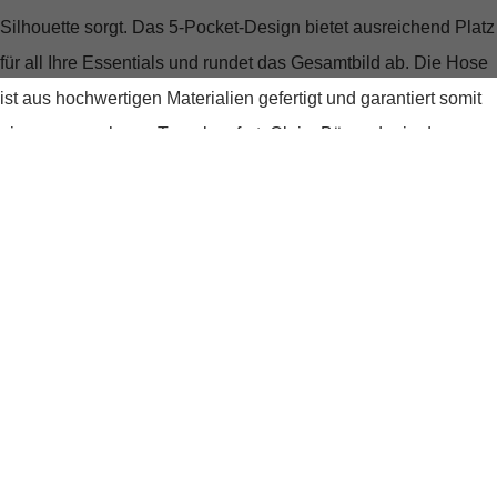
Silhouette sorgt. Das 5-Pocket-Design bietet ausreichend Platz
für all Ihre Essentials und rundet das Gesamtbild ab. Die Hose
ist aus hochwertigen Materialien gefertigt und garantiert somit
einen angenehmen Tragekomfort. Ob im Büro oder in der
Freizeit – mit dieser Hose sind Sie immer perfekt gekleidet.
Skinny Fit
dezente Waschung
angenehmer Komfort
Produktdetails
Produktnummer:
267.247819066-7428-34/30