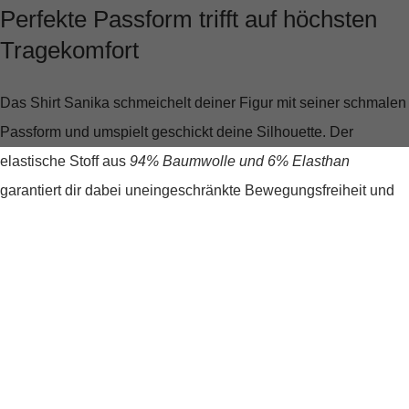
Perfekte Passform trifft auf höchsten
Tragekomfort
Das Shirt Sanika schmeichelt deiner Figur mit seiner
schmalen
Passform
und umspielt geschickt deine Silhouette. Der
elastische Stoff
aus
94% Baumwolle und 6% Elasthan
garantiert dir dabei uneingeschränkte Bewegungsfreiheit und
einen angenehmen Sitz. Ob für einen entspannten Tag zu
Hause oder für einen Spaziergang im Park – dieses T-Shirt ist
dein idealer Begleiter.
Ein Allrounder für jede Gelegenheit
Nicht nur der Tragekomfort, sondern auch die Vielseitigkeit