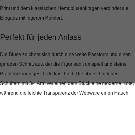
Print
und dem klassischen
Hemdblusenkragen
verbindet sie
Eleganz mit legerem Komfort.
Perfekt für jeden Anlass
Die Bluse zeichnet sich durch eine
weite Passform
und einen
geraden Schnitt
aus, der die Figur sanft umspielt und kleine
Problemzonen geschickt kaschiert. Die
überschnittenen
Schultern
mit 3/4 Arm verleihen dem Stück eine moderne Note,
während die leichte Transparenz der Webware einen Hauch
von Sinnlichkeit einbringt. Ob zur Jeans im Alltag oder zur
schicken Hose bei einem Abendevent, diese Bluse ist ein
echter Allrounder.