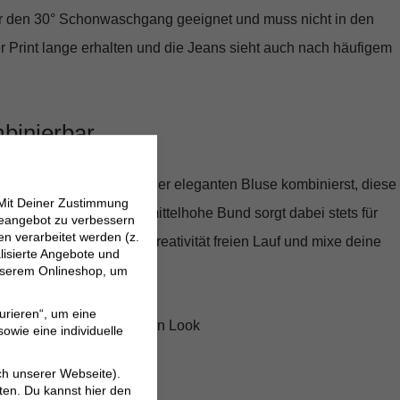
 für den 30° Schonwaschgang geeignet und muss nicht in den
er Print lange erhalten und die Jeans sieht auch nach häufigem
mbinierbar
chlichten T-Shirt oder einer eleganten Bluse kombinierst, diese
 Mit Deiner Zustimmung
los jedem Stil an. Der mittelhohe Bund sorgt dabei stets für
neangebot zu verbessern
 verarbeitet werden (z.
Passform. Lass deiner Kreativität freien Lauf und mixe deine
lisierte Angebote und
llt!
 unserem Onlineshop, um
urieren“, um eine
lprint für einen auffälligen Look
owie eine individuelle
ür optimalen Tragekomfort
ch unserer Webseite).
form mit ovalem Bein
ten. Du kannst hier den