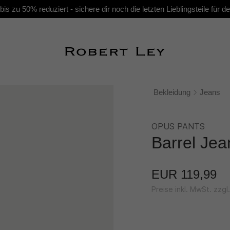
s zu 50% reduziert - sichere dir noch die letzten Lieblingsteile für
Bekleidung
Jeans
OPUS PANTS
Barrel Jea
EUR 119,99
Preise inkl. MwSt. zzg