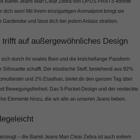
Die
Barrel Jeans Mari Clear Zebra
von
OPUS PANTS
könnte
 dich sein! Mit ihrem einzigartigen Animalprint bringt sie
e Garderobe und lässt dich bei jedem Anlass strahlen.
z trifft auf außergewöhnliches Design
 sich durch ihr ovales Bein und die knöchellange Passform
 Silhouette schafft. Der elastische Stoff, bestehend aus 92%
multiester und 2% Elasthan, bietet dir den ganzen Tag über
und Bewegungsfreiheit. Das 5-Pocket-Design und der verdeckte
che Elemente hinzu, die wir alle an unseren Jeans lieben.
flegeleicht
erzeugt – die Barrel Jeans Mari Clear Zebra ist auch extrem