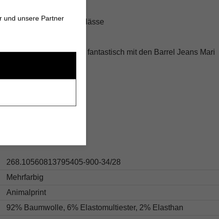
und langlebig
r und unsere Partner
erbar für verschiedene Anlässe
tatement und fühle dich fantastisch mit den Barrel Jeans Mari
US PANTS!
s
268.10560813795405-900-34/28
Mehrfarbig
Animalprint
92% Baumwolle, 6% Elastomultiester, 2% Elasthan