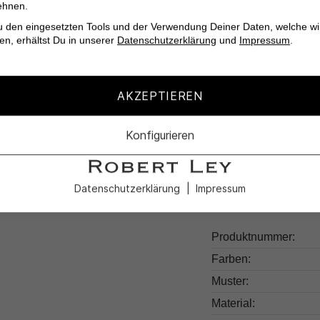
ehnen.
Leicht zu pflegen 
u den eingesetzten Tools und der Verwendung Deiner Daten, welche wi
Vielseitig kombini
en, erhältst Du in unserer
Datenschutzerklärung
und
Impressum
.
Setze ein modisches S
AKZEPTIEREN
Clear Zebra von OP
Konfigurieren
Datenschutzerklärung
Impressum
Produktdetail
Produktnummer:
Farben:
Muster:
Material: