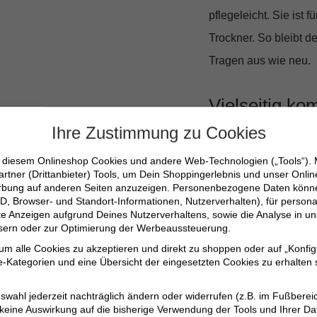
pflegeleicht. Sie ist
Trockner. So bleibt d
Tragen aus wie neu.
Vielseitig ko
Ihre Zustimmung zu Cookies
Ob du sie mit einem s
n diesem Onlineshop Cookies und andere Web-Technologien („Tools“).
Jeans passt sich mühe
artner (Drittanbieter) Tools, um Dein Shoppingerlebnis und unser Onli
erbung auf anderen Seiten anzuzeigen. Personenbezogene Daten können
eine schmeichelhafte 
D, Browser- und Standort-Informationen, Nutzerverhalten), für persona
Outfits, wie es dir gefä
erte Anzeigen aufgrund Deines Nutzerverhaltens, sowie die Analyse in
ssern oder zur Optimierung der Werbeaussteuerung.
 um alle Cookies zu akzeptieren und direkt zu shoppen oder auf „Konfig
Einzigartiger Anima
-Kategorien und eine Übersicht der eingesetzten Cookies zu erhalten s
Elastischer Stoff f
swahl jederzeit nachträglich ändern oder widerrufen (z.B. im Fußberei
Knöchellange Pass
 keine Auswirkung auf die bisherige Verwendung der Tools und Ihrer Da