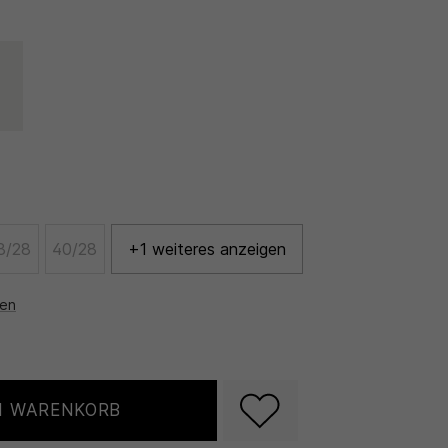
8/28
40/28
+1 weiteres anzeigen
nen
N WARENKORB