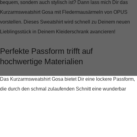
bequem, sondern auch stylisch ist? Dann lass mich Dir das
Kurzarmsweatshirt Gosa mit Fledermausärmeln
von OPUS
vorstellen. Dieses Sweatshirt wird schnell zu Deinem neuen
Lieblingsstück in Deinem Kleiderschrank avancieren!
Perfekte Passform trifft auf
hochwertige Materialien
Das Kurzarmsweatshirt Gosa bietet Dir eine
lockere Passform
,
die durch den schmal zulaufenden Schnitt eine wunderbar
feminine Silhouette zaubert. Gefertigt aus einer Mischung aus
Modal, Polyester und Elasthan, schmiegt sich der Stoff sanft an
Deine Haut an, während er Dir genügend Bewegungsfreiheit
lässt. Die samtige Oberfläche fühlt sich nicht nur unglaublich