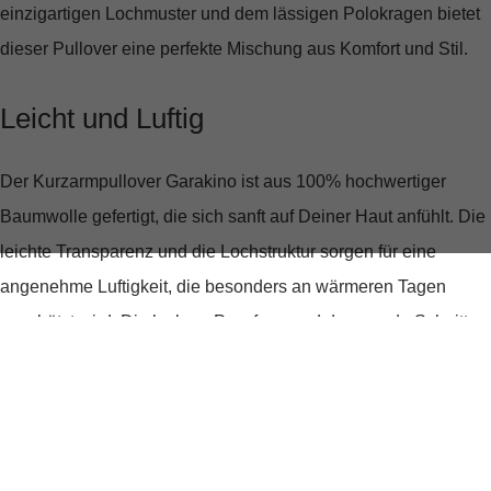
einzigartigen Lochmuster und dem lässigen Polokragen bietet
dieser Pullover eine perfekte Mischung aus Komfort und Stil.
Leicht und Luftig
Der Kurzarmpullover Garakino ist aus
100% hochwertiger
Baumwolle
gefertigt, die sich sanft auf Deiner Haut anfühlt. Die
leichte Transparenz und die Lochstruktur sorgen für eine
angenehme Luftigkeit, die besonders an wärmeren Tagen
geschätzt wird. Die lockere Passform und der gerade Schnitt
umschmeicheln Deine Figur, ohne einzuengen.
Stilvolle Details
Der
moderne Polokragen
verleiht dem Pullover eine sportlich-