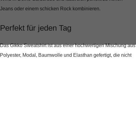
Jeans oder einem schicken Rock kombinieren.
Perfekt für jeden Tag
Das Gikko Sweatshirt ist aus einer hochwertigen Mischung aus
Polyester, Modal, Baumwolle und Elasthan gefertigt, die nicht
nur für ein
angenehmes Tragegefühl
sorgt, sondern auch die
Formstabilität
erhöht. Der
weiche, fließende Fall
schmeichelt
jeder Figur und bietet optimalen Komfort, egal ob beim
entspannten Stadtbummel oder einem gemütlichen Abend zu
Hause.
Stil trifft Komfort