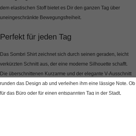
dem elastischen Stoff bietet es Dir den ganzen Tag über
uneingeschränkte Bewegungsfreiheit.
Perfekt für jeden Tag
Das Sombri Shirt zeichnet sich durch seinen
geraden, leicht
verkürzten Schnitt
aus, der eine moderne Silhouette schafft.
Die überschnittenen Kurzarme und der elegante V-Ausschnitt
runden das Design ab und verleihen ihm eine lässige Note. Ob
für das Büro oder für einen entspannten Tag in der Stadt,
dieses Shirt passt sich jeder Situation an.
Angenehmes Tragegefühl