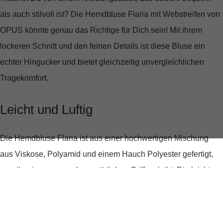
als auch stilvoll ist? Die
Hemdbluse Flaria mit Webstreifen
von
OPUS könnte genau das Richtige für Dich sein! Mit ihrem
lockeren Schnitt und den feinen Details ist diese Bluse ein
echter Hingucker und bietet gleichzeitig unvergleichlichen
Tragekomfort.
Leicht und Luftig
Die Hemdbluse Flaria ist aus einer hochwertigen Mischung
aus Viskose, Polyamid und einem Hauch Polyester gefertigt,
was ihr einen angenehm natürlichen Griff verleiht. Die leichte
Transparenz der Webware sorgt für eine subtile Sinnlichkeit,
ohne zu viel zu enthüllen. Perfekt für Tage, an denen Du Dich
frei und unbeschwert fühlen möchtest.