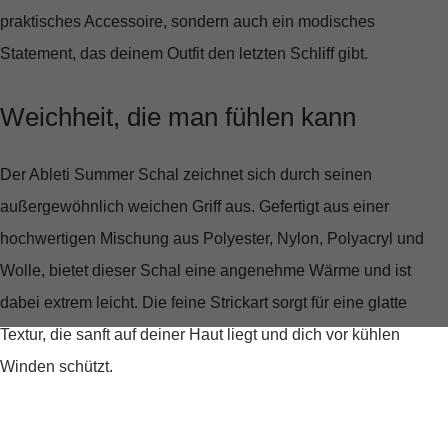
praktisches Accessoire, sondern auch ein modisches
Statement, das deinem Outfit den letzten Schliff gibt.
Weichheit, die man fühlen kann
Der Ableti Summer Schal zeichnet sich durch seinen
außergewöhnlich weichen Griff
aus. Gefertigt aus einer
hochwertigen Mischung aus Polyester, Nylon, Polyacryl und
Wolle, bietet dieser Schal eine angenehme Wärme und ist
dabei extrem leicht. Die feine Strickart sorgt für eine glatte
Textur, die sanft auf deiner Haut liegt und dich vor kühlen
Winden schützt.
Perfekt für jede Größe