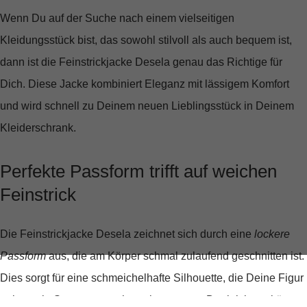
Wenn Du auf der Suche nach einem vielseitigen
Kleidungsstück bist, das sowohl stilvoll als auch bequem ist,
dann ist die
Feinstrickjacke Desela
genau das Richtige für
Dich. Diese Jacke kombiniert Eleganz mit lässigem Komfort
und wird schnell zu Deinem neuen Lieblingsstück in Deinem
Kleiderschrank.
Perfekte Passform trifft auf weichen
Feinstrick
Die
Feinstrickjacke Desela
zeichnet sich durch eine
lockere
Passform
aus, die am Körper schmal zulaufend geschnitten ist.
Dies sorgt für eine schmeichelhafte Silhouette, die Deine Figur
gekonnt in Szene setzt, ohne einzuengen. Der leicht verkürzte