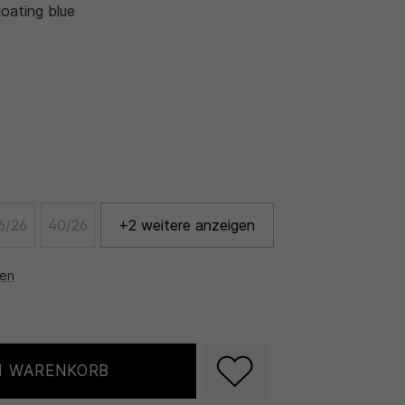
loating blue
6/26
40/26
+2 weitere anzeigen
nen
N WARENKORB