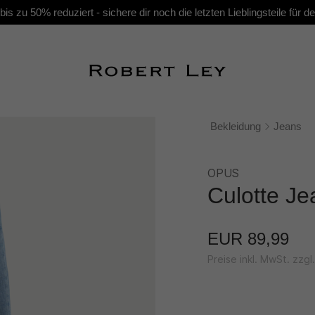
s zu 50% reduziert - sichere dir noch die letzten Lieblingsteile für
Bekleidung
Jeans
OPUS
Culotte Je
EUR 89,99
Preise inkl. MwSt. zzg