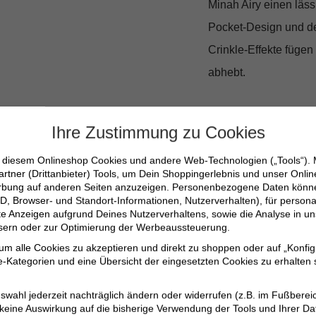
Minah Airy einen läss
Pocket-Design und der
Crinkle-Effekte füge
abhebt.
Pflegeleicht 
Ihre Zustimmung zu Cookies
Diese Jeans ist nicht
n diesem Onlineshop Cookies und andere Web-Technologien („Tools“).
artner (Drittanbieter) Tools, um Dein Shoppingerlebnis und unser Onli
für den 30° Schonwas
erbung auf anderen Seiten anzuzeigen. Personenbezogene Daten können
D, Browser- und Standort-Informationen, Nutzerverhalten), für persona
werden. Ein mäßig hei
erte Anzeigen aufgrund Deines Nutzerverhaltens, sowie die Analyse in
du lange Freude an d
ssern oder zur Optimierung der Werbeaussteuerung.
 um alle Cookies zu akzeptieren und direkt zu shoppen oder auf „Konfig
-Kategorien und eine Übersicht der eingesetzten Cookies zu erhalten s
Weiter, gerader Be
Hochwertiges Mater
swahl jederzeit nachträglich ändern oder widerrufen (z.B. im Fußberei
 keine Auswirkung auf die bisherige Verwendung der Tools und Ihrer Da
Modische Details 