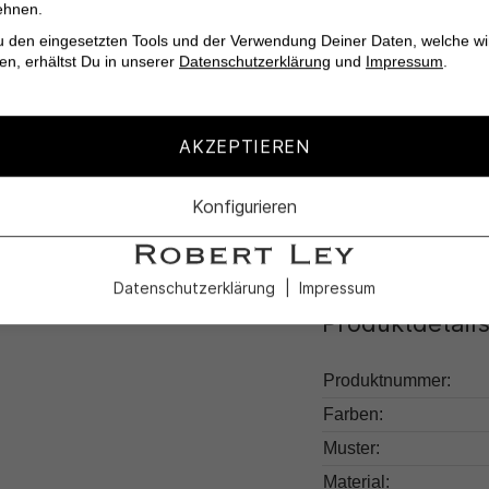
ehnen.
Leicht zu pflegen 
u den eingesetzten Tools und der Verwendung Deiner Daten, welche wi
en, erhältst Du in unserer
Datenschutzerklärung
und
Impressum
.
Ideal für vielseiti
Verliebe dich in die 
AKZEPTIEREN
Airy von OPUS dir bi
Konfigurieren
Datenschutzerklärung
Impressum
Produktdetail
Produktnummer:
Farben:
Muster:
Material: