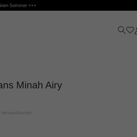
 deinen Sommer +++
ans Minah Airy
l. Versandkosten