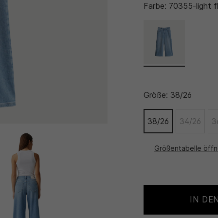
Farbe:
70355-light f
Größe:
38/26
38/26
34/26
3
Größentabelle öff
IN DE