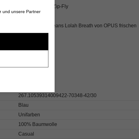
t-Design mit verdecktem Zip-Fly
r und unsere Partner
nd bringe mit den Barrel Jeans Lolah Breath von OPUS frischen
erschrank!
s
267.10539314009422-70348-42/30
Blau
Unifarben
100% Baumwolle
Casual