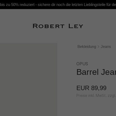
s zu 50% reduziert - sichere dir noch die letzten Lieblingsteile für
Bekleidung
Jeans
OPUS
Barrel Jea
EUR 89,99
Preise inkl. MwSt. zzg