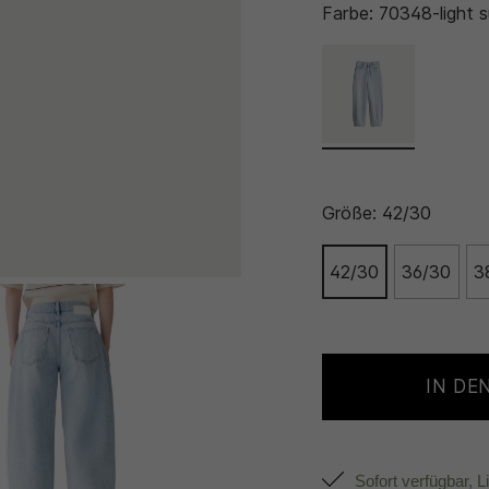
Farbe:
70348-light s
Größe:
42/30
42/30
36/30
3
IN DE
Sofort verfügbar, L