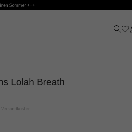
 deinen Sommer +++
ns Lolah Breath
l. Versandkosten