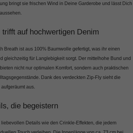
ng bringt sie frischen Wind in Deine Garderobe und lässt Dich
 aussehen.
z trifft auf hochwertigen Denim
h Breath ist aus
100% Baumwolle
gefertigt, was ihr einen
und gleichzeitig für Langlebigkeit sorgt. Der mittelhohe Bund und
bieten nicht nur optimalen Komfort, sondern auch praktischen
lltagsgegenstände. Dank des verdeckten Zip-Fly sieht die
d aufgeräumt aus.
ils, die begeistern
 liebevollen Details wie den Crinkle-Effekten, die jedem
iduellen Touch
verleihen. Die Innenlänge von ca. 73 cm bei