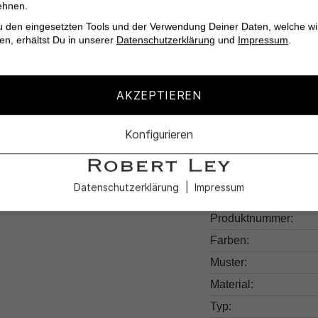
ehnen.
Stilvolles 5-Pocke
u den eingesetzten Tools und der Verwendung Deiner Daten, welche wi
en, erhältst Du in unserer
Datenschutzerklärung
und
Impressum
.
Warte nicht länger u
Wind in Deinen Kleid
AKZEPTIEREN
Konfigurieren
Produktdetail
Datenschutzerklärung
Impressum
Produktnummer:
Farben:
Muster:
Material:
Typ: