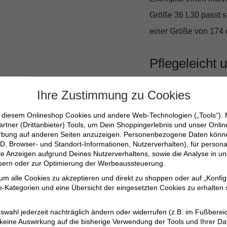
Größe 36 L30 passt si
einer Größe von 174 c
Pflegeleicht 
Trotz ihres robusten M
Ihre Zustimmung zu Cookies
Ein Schonwaschgang be
n diesem Onlineshop Cookies und andere Web-Technologien („Tools“).
bleibt mehr Zeit für 
artner (Drittanbieter) Tools, um Dein Shoppingerlebnis und unser Onli
erbung auf anderen Seiten anzuzeigen. Personenbezogene Daten können
tadellosen Look verzi
D, Browser- und Standort-Informationen, Nutzerverhalten), für persona
erte Anzeigen aufgrund Deines Nutzerverhaltens, sowie die Analyse in
ssern oder zur Optimierung der Werbeaussteuerung.
100% Baumwolle fü
 um alle Cookies zu akzeptieren und direkt zu shoppen oder auf „Konfig
-Kategorien und eine Übersicht der eingesetzten Cookies zu erhalten s
Ovales Bein und m
Authentische Wasch
swahl jederzeit nachträglich ändern oder widerrufen (z.B. im Fußberei
Leicht zu pflegen –
 keine Auswirkung auf die bisherige Verwendung der Tools und Ihrer Da