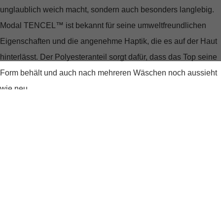
unglaublich weich macht, sondern auch besonders langlebig.
Modal TENCEL™ ist bekannt für seine umweltfreundlichen
Eigenschaften und die angenehme Haptik, die es auf der Haut
hinterlässt. Der Polyesteranteil sorgt dafür, dass das Top seine
Form behält und auch nach mehreren Wäschen noch aussieht
wie neu.
Ein Schnitt, der verzaubert
Der klassische V-Ausschnitt verleiht dem "Top Free" eine
feminine Note, während der normale Schnitt für optimalen
Tragekomfort sorgt. Die schulterbedeckenden Ärmel machen
es zum idealen Begleiter für jede Jahreszeit – ob unter einer
kuscheligen Jacke im Winter oder solo getragen an einem