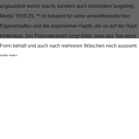
unglaublich weich macht, sondern auch besonders langlebig.
Modal TENCEL™ ist bekannt für seine umweltfreundlichen
Eigenschaften und die angenehme Haptik, die es auf der Haut
hinterlässt. Der Polyesteranteil sorgt dafür, dass das Top seine
Form behält und auch nach mehreren Wäschen noch aussieht
wie neu.
Ein Schnitt, der verzaubert
Der klassische V-Ausschnitt verleiht dem "Top Free" eine
feminine Note, während der normale Schnitt für optimalen
Tragekomfort sorgt. Die schulterbedeckenden Ärmel machen
es zum idealen Begleiter für jede Jahreszeit – ob unter einer
kuscheligen Jacke im Winter oder solo getragen an einem