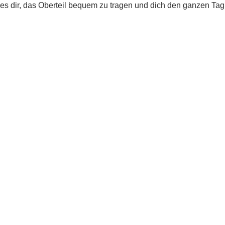
es dir, das Oberteil bequem zu tragen und dich den ganzen Tag
über wohlzufühlen.
Das Ripp Oberteil kann vielseitig kombiniert werden. Trage es
zu einer Jeans für einen lässigen Look im Alltag oder
kombiniere es mit einer schicken Hose oder einem Rock für
einen eleganten Anlass. Mit seinem zeitlosen Design und den
besonderen Details ist das Ripp Oberteil ein echter Blickfang.
Genieße den Tragekomfort und den modischen Stil des Ripp
Oberteils mit kurzen Ärmeln, Rundhalsausschnitt, Kanten mit
Rüschen und Stretchstoff. Ein perfektes Kleidungsstück, um
deinen persönlichen Stil zu unterstreichen und dich in jeder
Situation gut aussehen zu lassen.