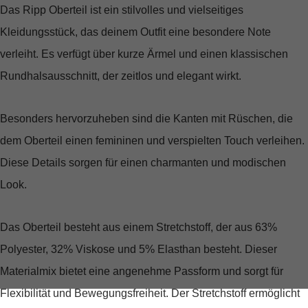
Das Ripp Oberteil ist ein stilvolles und vielseitiges
Kleidungsstück, das deinem Outfit eine besondere Note
verleiht. Es verfügt über kurze Ärmel und einen klassischen
Rundhalsausschnitt, der zeitlos und elegant wirkt.
Besonders hervorzuheben sind die Kanten mit Rüschen, die
dem Oberteil einen femininen und verspielten Touch verleihen.
Diese Details sorgen für einen charmanten und modischen
Look.
Das Oberteil besteht aus einem Stretchstoff, der aus 63%
Polyester, 32% Viskose und 5% Elasthan besteht. Dieser
Materialmix bietet eine angenehme Passform und sorgt für
Flexibilität und Bewegungsfreiheit. Der Stretchstoff ermöglicht