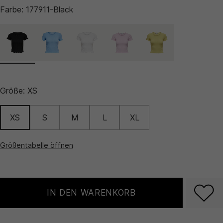
Farbe:
177911-Black
Größe:
XS
XS
S
M
L
XL
Größentabelle öffnen
IN DEN WARENKORB