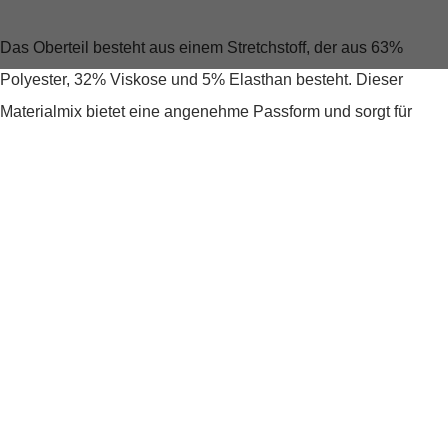
Das Oberteil besteht aus einem Stretchstoff, der aus 63%
Polyester, 32% Viskose und 5% Elasthan besteht. Dieser
Materialmix bietet eine angenehme Passform und sorgt für
Flexibilität und Bewegungsfreiheit. Der Stretchstoff ermöglicht
es dir, das Oberteil bequem zu tragen und dich den ganzen Tag
über wohlzufühlen.
Das Ripp Oberteil kann vielseitig kombiniert werden. Trage es
zu einer Jeans für einen lässigen Look im Alltag oder
kombiniere es mit einer schicken Hose oder einem Rock für
einen eleganten Anlass. Mit seinem zeitlosen Design und den
besonderen Details ist das Ripp Oberteil ein echter Blickfang.