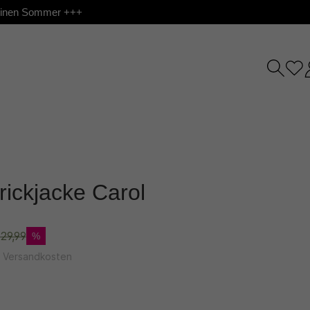
 deinen Sommer +++
trickjacke Carol
29,99
%
l. Versandkosten