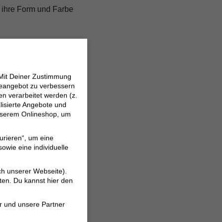
lt ihre Form und Farbe
 Mit Deiner Zustimmung
neangebot zu verbessern
 verarbeitet werden (z.
lisierte Angebote und
 unserem Onlineshop, um
urieren“, um eine
owie eine individuelle
 durch alle
ch unserer Webseite).
ten. Du kannst hier den
r und unsere Partner