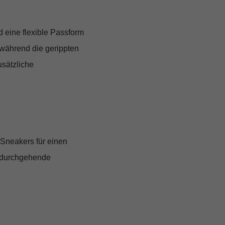
d eine flexible Passform
, während die
gerippten
usätzliche
d Sneakers für einen
e durchgehende