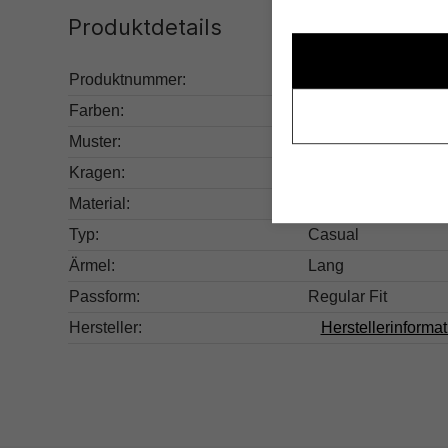
Produktdetails
Produktnummer:
265.15211521-209
Farben:
Weiß
Muster:
Unifarben
Kragen:
V-Ausschnitt
Material:
100% Polyacryl
Typ:
Casual
Ärmel:
Lang
Passform:
Regular Fit
Hersteller:
Herstellerinforma