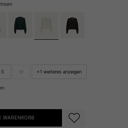
Stream
S
M
+1 weiteres anzeigen
nen
N WARENKORB