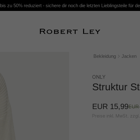
s zu 50% reduziert - sichere dir noch die letzten Lieblingsteile für
Bekleidung
Jacken
ONLY
Struktur S
EUR 15,99
EUR 
Preise inkl. MwSt. zzg