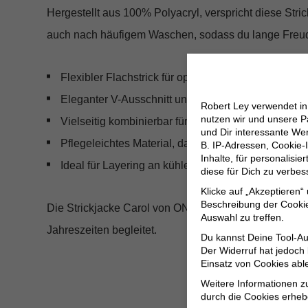
Hergestellt aus
100% Polyacryl
, verspricht diese Str
auch nach häufigem Waschen, sodass du lange Freude
Flexibler Flachstrick für optimalen Tragekomfort
Eleganter V-Ausschnitt und moderne, tief angesetz
Robert Ley verwendet i
nutzen wir und unsere P
Vielseitig kombinierbar für jede Jahreszeit
und Dir interessante W
Pflegeleichtes Material, das Form und Farbe behäl
B. IP-Adressen, Cookie-I
Inhalte, für personalisi
Ideal für Layering an kühleren Tagen
diese für Dich zu verbe
Klicke auf „Akzeptieren“
Beschreibung der Cookie
Die Strickjacke Carol von ONLY ist mehr als nur eine S
Auswahl zu treffen.
Jahreszeiten begleitet.
Du kannst Deine Tool-Au
Der Widerruf hat jedoch
Einsatz von Cookies abl
Weitere Informationen z
durch die Cookies erheb