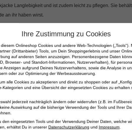
ickjacke Langlebigkeit und ist zudem leicht zu pflegen. Sie behä
 an ihr haben wirst.
Ihre Zustimmung zu Cookies
te Schultern
n diesem Onlineshop Cookies und andere Web-Technologien („Tools“).
artner (Drittanbieter) Tools, um Dein Shoppingerlebnis und unser Onli
erbung auf anderen Seiten anzuzeigen. Personenbezogene Daten können
t
D, Browser- und Standort-Informationen, Nutzerverhalten), für persona
erte Anzeigen aufgrund Deines Nutzerverhaltens, sowie die Analyse in
ssern oder zur Optimierung der Werbeaussteuerung.
 um alle Cookies zu akzeptieren und direkt zu shoppen oder auf „Konfig
-Kategorien und eine Übersicht der eingesetzten Cookies zu erhalten s
trickjacke – sie ist ein Statement von Stil und Komfort, das dich
swahl jederzeit nachträglich ändern oder widerrufen (z.B. im Fußberei
 keine Auswirkung auf die bisherige Verwendung der Tools und Ihrer Da
ehnen.
u den eingesetzten Tools und der Verwendung Deiner Daten, welche wi
en, erhältst Du in unserer
Datenschutzerklärung
und
Impressum
.