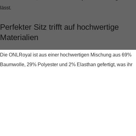
lässt.
Perfekter Sitz trifft auf hochwertige
Materialien
Die ONLRoyal ist aus einer hochwertigen Mischung aus
69%
Baumwolle, 29% Polyester und 2% Elasthan
gefertigt, was ihr
eine angenehme Elastizität verleiht. Dieses Material sorgt nicht
nur für Tragekomfort den ganzen Tag, sondern auch dafür, dass
die Jeans jeder Bewegung folgt, ohne auszuleiern. Die
knöchellange Passform betont dabei wunderbar Deine
Silhouette.
Eleganz in jedem Detail