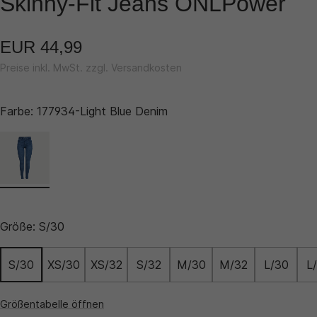
Skinny-Fit Jeans ONLPower
EUR 44,99
Preise inkl. MwSt. zzgl. Versandkosten
Farbe:
177934-Light Blue Denim
Größe:
S/30
S/30
XS/30
XS/32
S/32
M/30
M/32
L/30
L
Größentabelle öffnen