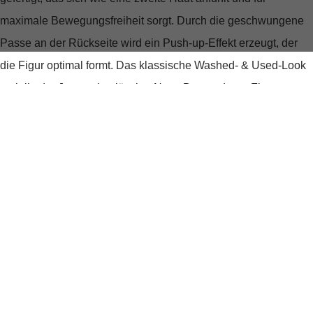
maximale Bewegungsfreiheit sorgt. Durch die geschwungene
Passe an der Rückseite wird ein Push-up-Effekt erzeugt, der
die Figur optimal formt. Das klassische Washed- & Used-Look
verleiht der Jeans eine lässige Note. Der moderne Five-
Pocket-Style wird durch zusätzliche Details an den
Gesäßtaschen ergänzt. Ein Hosenschlitz mit Reißverschluss,
fünf Gürtelschlaufen und das schwarze Label am Bund runden
das Design ab. Die Jeans ist mit passendem blauen Garn
genäht und perfekt für den Alltag geeignet.
Produktdetails
Produktnummer:
265.15169892-177934-S/30