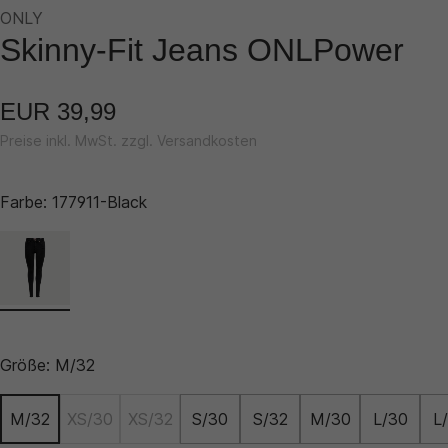
ONLY
Skinny-Fit Jeans ONLPower
EUR 39,99
Preise inkl. MwSt. zzgl. Versandkosten
Farbe:
177911-Black
Größe:
M/32
M/32
XS/30
XS/32
S/30
S/32
M/30
L/30
L