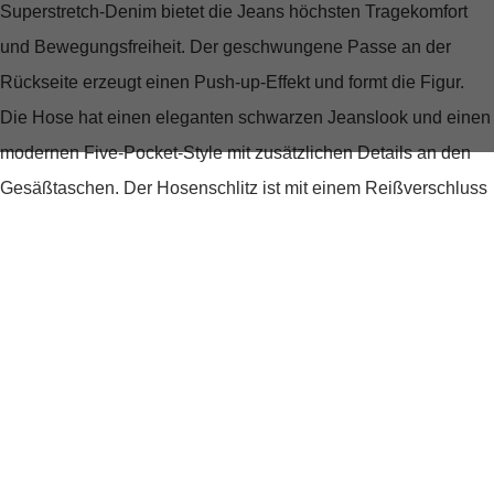
Superstretch-Denim bietet die Jeans höchsten Tragekomfort
und Bewegungsfreiheit. Der geschwungene Passe an der
Rückseite erzeugt einen Push-up-Effekt und formt die Figur.
Die Hose hat einen eleganten schwarzen Jeanslook und einen
modernen Five-Pocket-Style mit zusätzlichen Details an den
Gesäßtaschen. Der Hosenschlitz ist mit einem Reißverschluss
versehen und die Jeans hat eine Mid Waist. Es gibt fünf
Gürtelschlaufen, um die Hose mit einem passenden Gürtel zu
tragen. Die ONLPOWER MID PUSH-UP SKINNY FIT JEANS
ist aus 92% Baumwolle, 6% Polyester und 2% Elasthan
hergestellt und wurde mit passendem schwarzen Garn genäht.
Diese Jeans ist eine perfekte Wahl für jeden, der eine
schmeichelnde, bequeme und stilvolle Hose sucht.