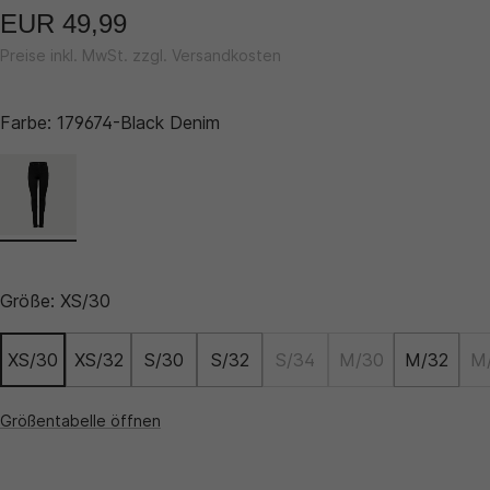
EUR 49,99
Preise inkl. MwSt. zzgl. Versandkosten
Farbe:
179674-Black Denim
Größe:
XS/30
XS/30
XS/32
S/30
S/32
S/34
M/30
M/32
M
Größentabelle öffnen