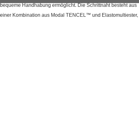
bequeme Handhabung ermöglicht. Die Schrittnaht besteht aus
einer Kombination aus Modal TENCEL™ und Elastomultiester,
die die Hose besonders weich und angenehm zu tragen macht.
Das Modell ist eine perfekte Ergänzung für jeden
Kleiderschrank und kann zu verschiedenen Outfits kombiniert
werden.
Produktdetails
Produktnummer:
265.15184928-179674-XS/30
Farben:
Schwarz
Muster:
Unifarben
Obermaterial: 91% Modal, 8%
Material:
Elastomultiester, 1% Elasthan