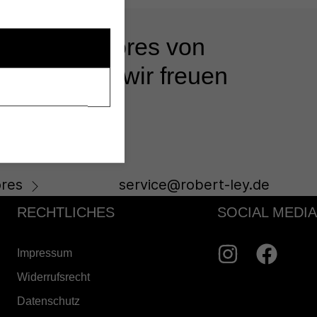
 unseren Stores von
s beraten - wir freuen
res
service@robert-ley.de
RECHTLICHES
SOCIAL MEDIA
Impressum
Widerrufsrecht
Datenschutz