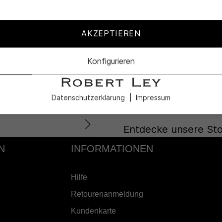
KUNDENSERVICE
Lass Dich in
AKZEPTIEREN
nd die
unseren Profi
Konfigurieren
ote.
uns auf Dich!
Datenschutzerklärung
Impressum
Entdecke unsere Sto
N
INFORMATIONEN
Hilfe
Retourenanmeldung
Kundenkarte