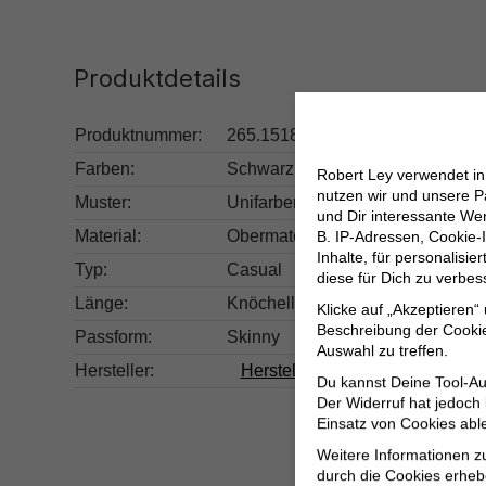
Produktdetails
Produktnummer:
265.15184928-179674-S/30
Farben:
Schwarz
Robert Ley verwendet i
nutzen wir und unsere P
Muster:
Unifarben
und Dir interessante W
Material:
Obermaterial: 91% Modal, 8% Elas
B. IP-Adressen, Cookie-I
Inhalte, für personalisi
Typ:
Casual
diese für Dich zu verbe
Länge:
Knöchellang
Klicke auf „Akzeptieren“
Beschreibung der Cookie
Passform:
Skinny
Auswahl zu treffen.
Hersteller:
Herstellerinformationen
Du kannst Deine Tool-Au
Der Widerruf hat jedoch
Einsatz von Cookies abl
Weitere Informationen z
durch die Cookies erheb