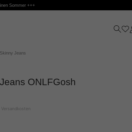
 deinen Sommer +++
Skinny Jeans
t Jeans ONLFGosh
l. Versandkosten