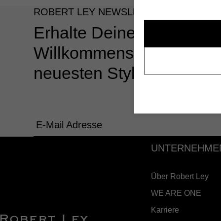
ROBERT LEY NEWSLETTER
Erhalte Deinen 10%
Willkommensgutschein u
neuesten Styles & Angeb
E-Mail Adresse
UNTERNEHME
Über Robert Ley
WE ARE ONE
Karriere