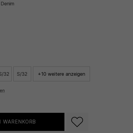
 Denim
S/32
S/32
+10 weitere anzeigen
nen
N WARENKORB