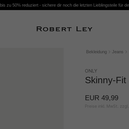
s zu 50% reduziert - sichere dir noch die letzten Lieblingsteile für
Bekleidung
Jeans
ONLY
Skinny-Fi
EUR 49,99
Preise inkl. MwSt. zzg