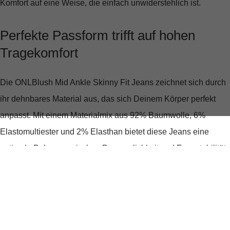
Komfort auf eine Weise, die einfach unwiderstehlich ist.
Perfekte Passform trifft auf hohen
Tragekomfort
Die ONLBlush Mid Ankle Skinny Fit Jeans zeichnet sich durch
ihr dehnbares Material aus, das sich Deinem Körper perfekt
anpasst. Mit einem Materialmix aus
92% Baumwolle, 6%
Elastomultiester und 2% Elasthan
bietet diese Jeans eine
optimale Balance zwischen Bequemlichkeit und Formstabilität.
Der Skinny-Schnitt betont Deine Silhouette, während die
normale Bundhöhe für einen angenehmen Sitz sorgt.
Cooler Look mit raffinierten Details