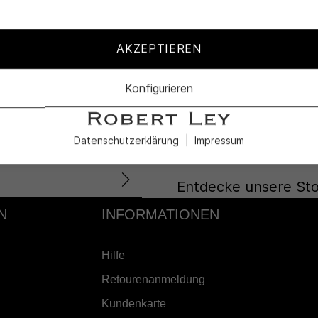
KUNDENSERVICE
Lass Dich in
AKZEPTIEREN
nd die
unseren Profi
Konfigurieren
ote.
uns auf Dich!
Datenschutzerklärung
Impressum
Entdecke unsere Sto
N
INFORMATIONEN
Hilfe
Retourenanmeldung
Kundenkarte