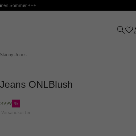
 deinen Sommer +++
Skinny Jeans
t Jeans ONLBlush
39,99
%
l. Versandkosten