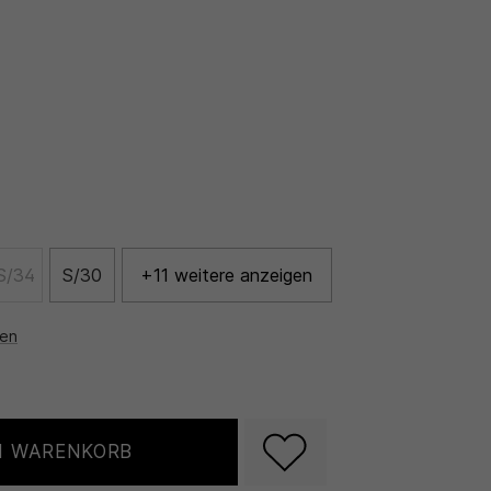
S/34
S/30
+11 weitere anzeigen
nen
N WARENKORB