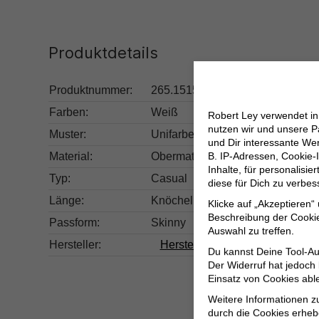
Produktdetails
Produktnummer:
265.15155438-177991-XS/32
Farben:
Weiß
Robert Ley verwendet i
nutzen wir und unsere P
Muster:
Unifarben
und Dir interessante W
B. IP-Adressen, Cookie-I
Material:
Obermaterial: 93% Baumwolle, 5
Inhalte, für personalisi
Typ:
Casual
diese für Dich zu verbe
Länge:
Knöchellang
Klicke auf „Akzeptieren“
Beschreibung der Cookie
Passform:
Skinny
Auswahl zu treffen.
Hersteller:
Herstellerinformationen
Du kannst Deine Tool-Au
Der Widerruf hat jedoch
Einsatz von Cookies abl
Weitere Informationen z
durch die Cookies erheb