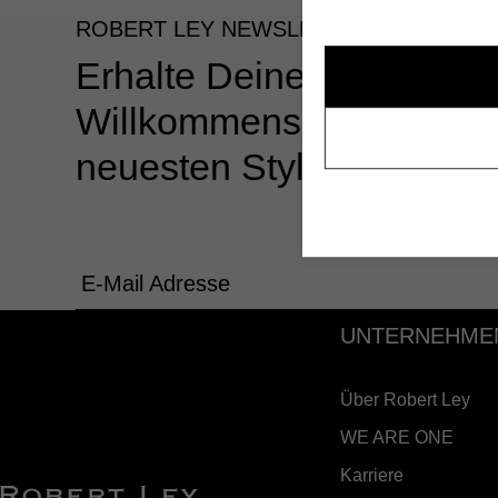
ROBERT LEY NEWSLETTER
Erhalte Deinen 10%
Willkommensgutschein u
neuesten Styles & Angeb
E-Mail Adresse
UNTERNEHME
Über Robert Ley
WE ARE ONE
Karriere