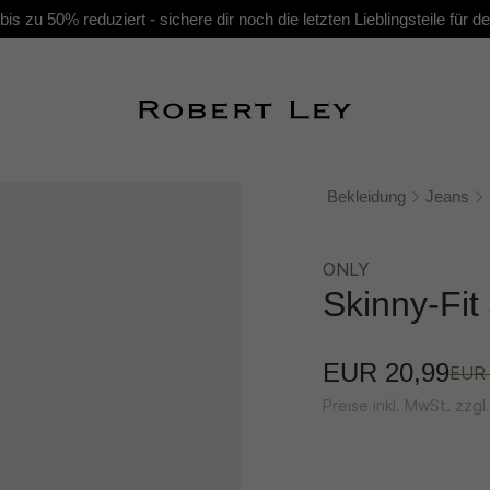
s zu 50% reduziert - sichere dir noch die letzten Lieblingsteile für
Bekleidung
Jeans
ONLY
Skinny-Fi
EUR 20,99
EUR 
Preise inkl. MwSt. zzg