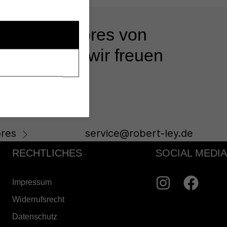
 unseren Stores von
s beraten - wir freuen
res
service@robert-ley.de
RECHTLICHES
SOCIAL MEDIA
Impressum
Widerrufsrecht
Datenschutz