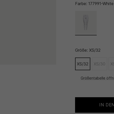
Farbe:
177991-White
Größe:
XS/32
XS/32
XS/30
X
Größentabelle öff
IN DE