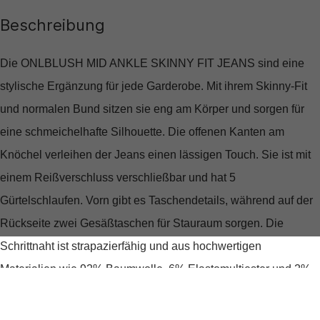
Beschreibung
Die ONLBLUSH MID ANKLE SKINNY FIT JEANS sind eine
stylische Ergänzung für jede Garderobe. Mit ihrem Skinny-Fit
und normalen Bund sitzen sie eng am Körper und sorgen für
eine schmeichelhafte Silhouette. Die offenen Kanten am
Knöchel verleihen der Jeans einen lässigen Touch. Sie ist mit
einem Reißverschluss verschließbar und hat 5
Gürtelschlaufen. Vorn gibt es Taschendetails, während auf der
Rückseite zwei Gesäßtaschen für Stauraum sorgen. Die
Schrittnaht ist strapazierfähig und aus hochwertigen
Materialien wie 92% Baumwolle, 6% Elastomultiester und 2%
Elasthan gefertigt.