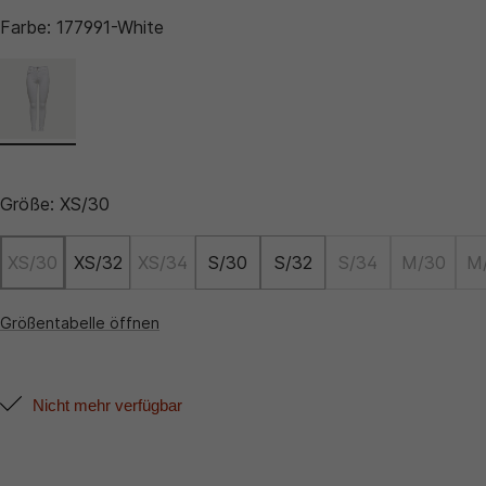
Farbe:
177991-White
Größe:
XS/30
XS/30
XS/32
XS/34
S/30
S/32
S/34
M/30
M
Größentabelle öffnen
Nicht mehr verfügbar