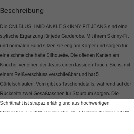
Beschreibung
Die ONLBLUSH MID ANKLE SKINNY FIT JEANS sind eine
stylische Ergänzung für jede Garderobe. Mit ihrem Skinny-Fit
und normalen Bund sitzen sie eng am Körper und sorgen für
eine schmeichelhafte Silhouette. Die offenen Kanten am
Knöchel verleihen der Jeans einen lässigen Touch. Sie ist mit
einem Reißverschluss verschließbar und hat 5
Gürtelschlaufen. Vorn gibt es Taschendetails, während auf der
Rückseite zwei Gesäßtaschen für Stauraum sorgen. Die
Schrittnaht ist strapazierfähig und aus hochwertigen
Materialien wie 92% Baumwolle, 6% Elastomultiester und 2%
Elasthan gefertigt.