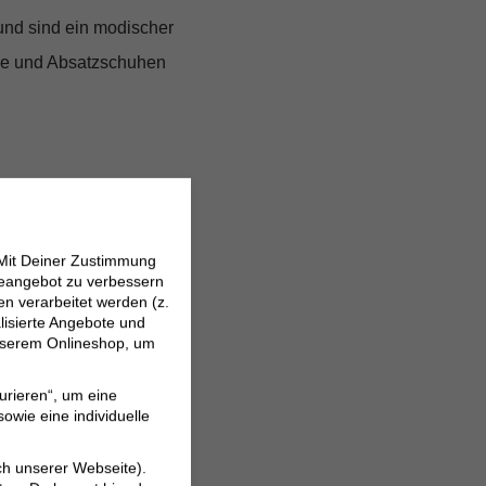
 und sind ein modischer
use und Absatzschuhen
 Mit Deiner Zustimmung
neangebot zu verbessern
 verarbeitet werden (z.
lisierte Angebote und
 unserem Onlineshop, um
urieren“, um eine
owie eine individuelle
ch unserer Webseite).