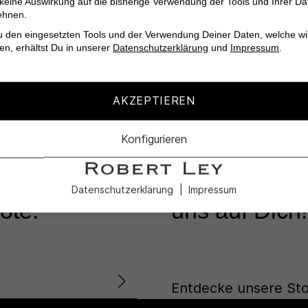
 keine Auswirkung auf die bisherige Verwendung der Tools und Ihrer Da
ehnen.
u den eingesetzten Tools und der Verwendung Deiner Daten, welche wi
onen
en, erhältst Du in unserer
Datenschutzerklärung
und
Impressum
.
AKZEPTIEREN
KUNDENSERVICE
Konfigurieren
Lass Dich in
nd die
unseren Profi
Datenschutzerklärung
Impressum
ote.
uns auf Dich!
Entdecke unsere Sto