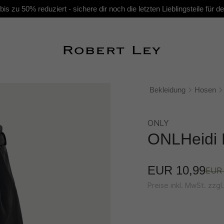
s zu 50% reduziert - sichere dir noch die letzten Lieblingsteile für
Bekleidung
Hosen
ONLY
ONLHeidi 
EUR 10,99
EUR 
Preise inkl. MwSt. zzg