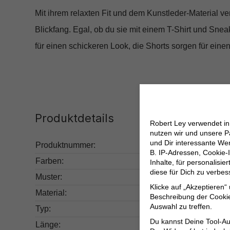
Mit ihrem relaxten Fit und dem Kunstleder-Material ve
Blickfang. Egal, ob du sie mit einem T-Shirt und Sne
für einen schickeren Look, die Shorts sorgen für einen 
Produktdetails
Robert Ley verwendet i
nutzen wir und unsere P
und Dir interessante W
Produktnummer:
265.15275421-17791
B. IP-Adressen, Cookie-I
Farben:
Schwarz
Inhalte, für personalisi
diese für Dich zu verbe
Muster:
Unifarben
Klicke auf „Akzeptieren“
Material:
Obermaterial: 100% P
Beschreibung der Cookie
Auswahl zu treffen.
Typ:
Casual
Du kannst Deine Tool-Au
Länge:
Kurz