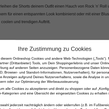
rleihen die Shorts deinem Outfit einen Hauch von Rock 'n' Roll
akern für einen entspannten Look kombinierst oder mit einer Bl
coolen und trendigen Auftritt.
Ihre Zustimmung zu Cookies
n diesem Onlineshop Cookies und andere Web-Technologien („Tools“).
artner (Drittanbieter) Tools, um Dein Shoppingerlebnis und unser Onli
erbung auf anderen Seiten anzuzeigen. Personenbezogene Daten können
1-XS
D, Browser- und Standort-Informationen, Nutzerverhalten), für persona
erte Anzeigen aufgrund Deines Nutzerverhaltens, sowie die Analyse in
ssern oder zur Optimierung der Werbeaussteuerung.
 um alle Cookies zu akzeptieren und direkt zu shoppen oder auf „Konfig
olyester
-Kategorien und eine Übersicht der eingesetzten Cookies zu erhalten s
swahl jederzeit nachträglich ändern oder widerrufen (z.B. im Fußberei