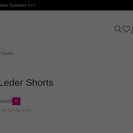
 deinen Sommer +++
Shorts
Leder Shorts
34,99
%
l. Versandkosten