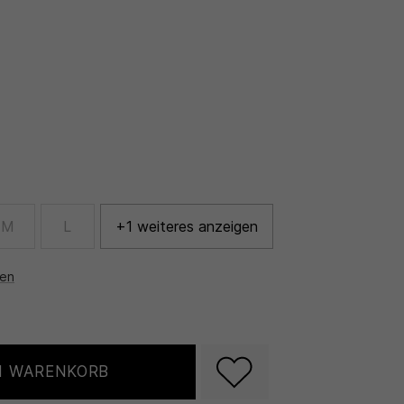
M
L
+1 weiteres anzeigen
nen
N WARENKORB