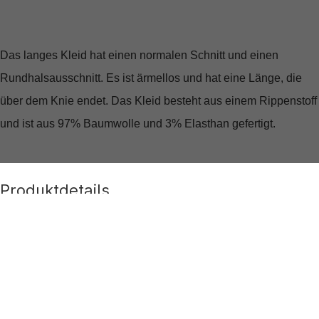
Das langes Kleid hat einen normalen Schnitt und einen
Rundhalsausschnitt. Es ist ärmellos und hat eine Länge, die
über dem Knie endet. Das Kleid besteht aus einem Rippenstoff
und ist aus 97% Baumwolle und 3% Elasthan gefertigt.
Produktdetails
Produktnummer:
265.15270619-180074-M
Farben:
Grün
Muster:
Unifarben
Kragen:
Rundhals
Obermaterial: 97% Baumwolle, 3%