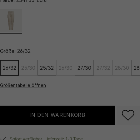
Farbe:
234755-Ecru
Größe:
26/32
26/32
25/30
25/32
26/30
27/30
27/32
28/30
28
Größentabelle öffnen
IN DEN WARENKORB
Sofort verfügbar, Lieferzeit: 1-3 Tage