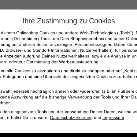
Ihre Zustimmung zu Cookies
te Passform
n diesem Onlineshop Cookies und andere Web-Technologien („Tools“).
hen
artner (Drittanbieter) Tools, um Dein Shoppingerlebnis und unser Onli
erbung auf anderen Seiten anzuzeigen. Personenbezogene Daten können
D, Browser- und Standort-Informationen, Nutzerverhalten), für persona
erte Anzeigen aufgrund Deines Nutzerverhaltens, sowie die Analyse in
ssern oder zur Optimierung der Werbeaussteuerung.
 um alle Cookies zu akzeptieren und direkt zu shoppen oder auf „Konfig
ebe, wie bequem Stil sein kann!
-Kategorien und eine Übersicht der eingesetzten Cookies zu erhalten s
swahl jederzeit nachträglich ändern oder widerrufen (z.B. im Fußberei
 keine Auswirkung auf die bisherige Verwendung der Tools und Ihrer Da
ehnen.
u den eingesetzten Tools und der Verwendung Deiner Daten, welche wi
en, erhältst Du in unserer
Datenschutzerklärung
und
Impressum
.
2