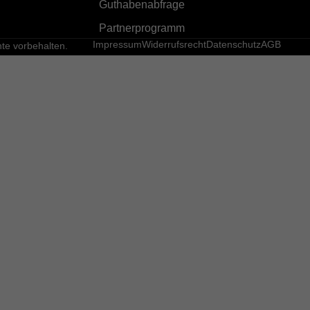
Guthabenabfrage
Partnerprogramm
Impressum
Widerrufsrecht
Datenschutz
AGB
e vorbehalten.