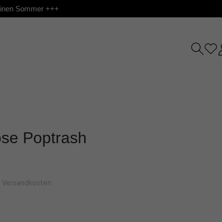
 deinen Sommer +++
ose Poptrash
l. Versandkosten