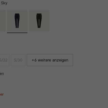
 Sky
S/32
S/30
+6 weitere anzeigen
nen
bar