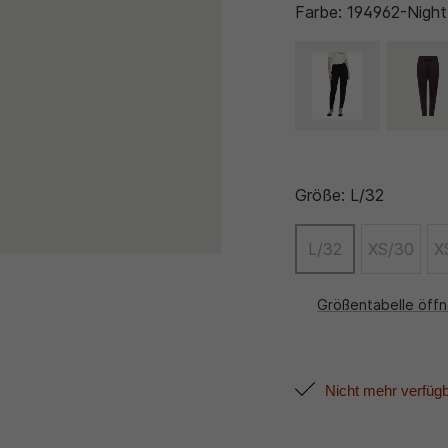
Farbe:
194962-Night
Größe:
L/32
L/32
XS/30
X
Größentabelle öff
Nicht mehr verfüg