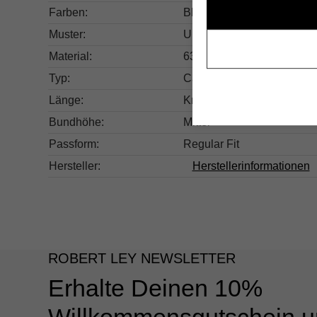
Farben:
Blau
Muster:
Unifarben
Material:
63% Viskose, 32% Nylon,
Typ:
Casual
Länge:
Knöchellang
Bundhöhe:
Mittel
Passform:
Regular Fit
Hersteller:
Herstellerinformationen
ROBERT LEY NEWSLETTER
Erhalte Deinen 10%