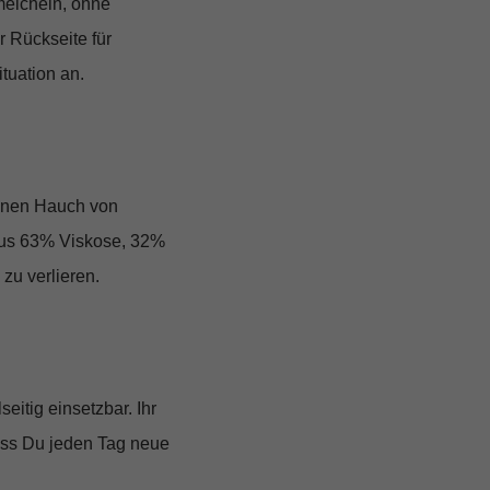
meicheln, ohne
 Rückseite für
tuation an.
inen Hauch von
aus
63% Viskose, 32%
zu verlieren.
lseitig einsetzbar. Ihr
dass Du jeden Tag neue