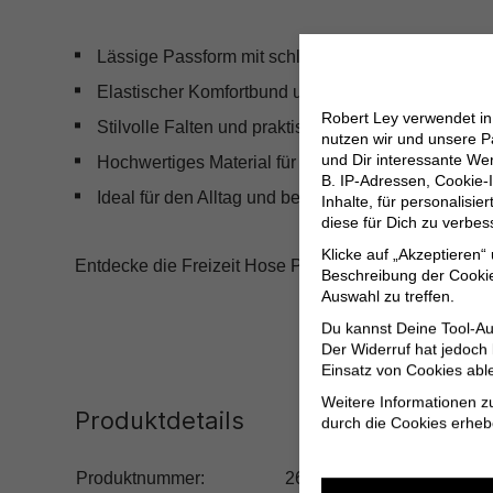
Lässige Passform mit schlank geformten Beinen
Elastischer Komfortbund und Kordelzug für perfek
Robert Ley verwendet i
Stilvolle Falten und praktische Paspel-Gesäßtasc
nutzen wir und unsere P
und Dir interessante W
Hochwertiges Material für höchsten Tragekomfort
B. IP-Adressen, Cookie-I
Ideal für den Alltag und besondere Anlässe
Inhalte, für personalisi
diese für Dich zu verbe
Klicke auf „Akzeptieren“
Entdecke die Freizeit Hose Poptrash von Only und erl
Beschreibung der Cookie
Auswahl zu treffen.
Du kannst Deine Tool-Au
Der Widerruf hat jedoch
Einsatz von Cookies abl
Weitere Informationen z
Produktdetails
durch die Cookies erheb
Produktnummer:
265.15115847-194962-L/3