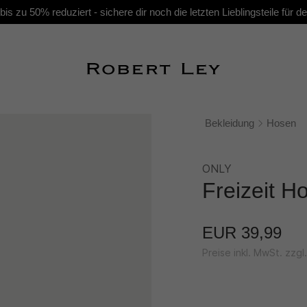
s zu 50% reduziert - sichere dir noch die letzten Lieblingsteile für
Bekleidung
Hosen
ONLY
Freizeit H
EUR 39,99
Preise inkl. MwSt. zzg