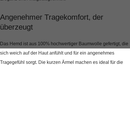
Angenehmer Tragekomfort, der
überzeugt
Das Hemd ist aus
100% hochwertiger Baumwolle
gefertigt, die
sich weich auf der Haut anfühlt und für ein angenehmes
Tragegefühl sorgt. Die kurzen Ärmel machen es ideal für die
wärmeren Tage oder für einen lässigen Look unter einem
Blazer.
Vielseitig und modisch
Ob für das Büro, ein Casual Friday oder ein entspanntes
Treffen mit Freunden – dieses Hemd passt sich mühelos jeder