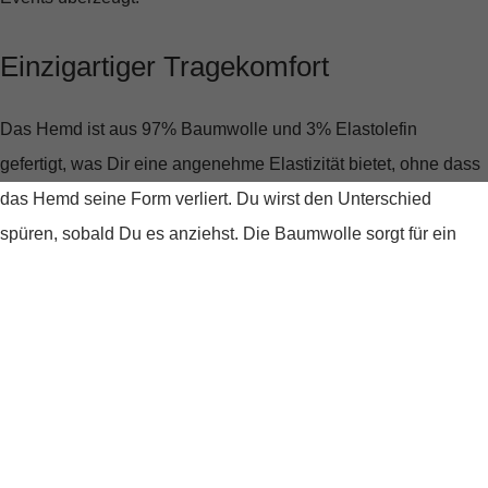
Einzigartiger Tragekomfort
Das Hemd ist aus
97% Baumwolle und 3% Elastolefin
gefertigt, was Dir eine angenehme Elastizität bietet, ohne dass
das Hemd seine Form verliert. Du wirst den Unterschied
spüren, sobald Du es anziehst. Die Baumwolle sorgt für ein
weiches Gefühl auf der Haut, während das Elastolefin für die
nötige Flexibilität sorgt, um sich jeder Deiner Bewegungen
anzupassen.
Stilvoll bis ins Detail
Das strukturierte Muster gibt dem Hemd eine moderne Note