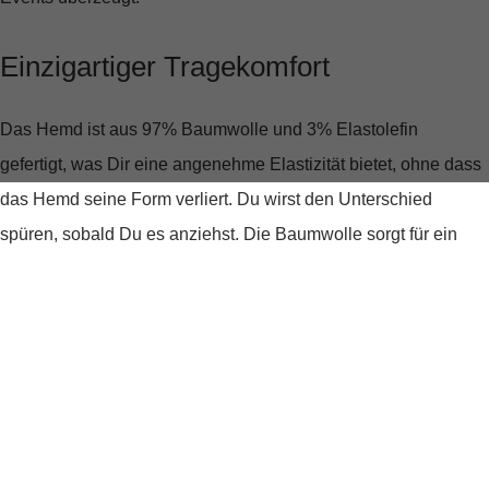
Einzigartiger Tragekomfort
Das Hemd ist aus
97% Baumwolle und 3% Elastolefin
gefertigt, was Dir eine angenehme Elastizität bietet, ohne dass
das Hemd seine Form verliert. Du wirst den Unterschied
spüren, sobald Du es anziehst. Die Baumwolle sorgt für ein
weiches Gefühl auf der Haut, während das Elastolefin für die
nötige Flexibilität sorgt, um sich jeder Deiner Bewegungen
anzupassen.
Stilvoll bis ins Detail
Das strukturierte Muster gibt dem Hemd eine moderne Note