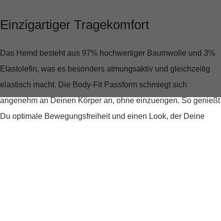
Einzigartiger Tragekomfort
Das Hemd besteht aus
97% hochwertiger Baumwolle und 3%
Elastolefin
, was es besonders atmungsaktiv und gleichzeitig
elastisch macht. Die Body-Fit Passform schmiegt sich
angenehm an Deinen Körper an, ohne einzuengen. So genießt
Du optimale Bewegungsfreiheit und einen Look, der Deine
Figur perfekt in Szene setzt.
Stilvolles Design für jeden Anlass
Ob für das Büro, ein lässiges Treffen mit Freunden oder
besondere Anlässe, das Hemd mit seinem
modernen Allover-