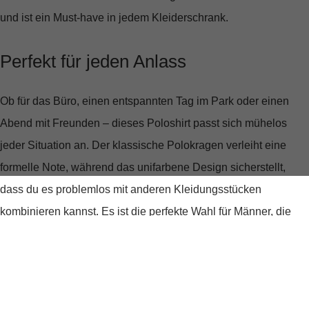
und ist ein Must-have in jedem Kleiderschrank.
Perfekt für jeden Anlass
Ob für das Büro, einen entspannten Tag im Park oder einen
Abend mit Freunden – dieses Poloshirt passt sich mühelos
jeder Situation an. Der
klassische Polokragen
verleiht eine
formelle Note, während das unifarbene Design sicherstellt,
dass du es problemlos mit anderen Kleidungsstücken
kombinieren kannst. Es ist die perfekte Wahl für Männer, die
Wert auf einen
zeitlosen Stil
legen.
Unübertroffener Tragekomfort