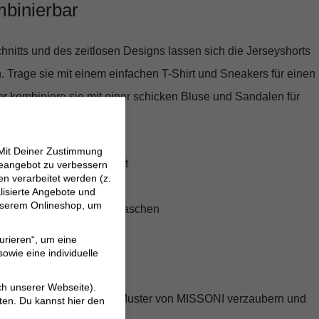
mbinierbar
nitts und des zeitlosen Designs lassen sich die Jerseyshorts
n. Trage sie mit einem einfachen T-Shirt und Sneakers für einen
r kombiniere sie mit einer schicken Bluse und Sandalen für
 Strand.
 Mit Deiner Zustimmung
r höchsten Tragekomfort
neangebot zu verbessern
 verarbeitet werden (z.
ür eine flexible Passform
lisierte Angebote und
 unserem Onlineshop, um
k-Muster und praktische Taschen
mer
urieren“, um eine
owie eine individuelle
elegenheit
ch unserer Webseite).
rseyshorts im Zickzack-Muster von MISSONI verzaubern und
ten. Du kannst hier den