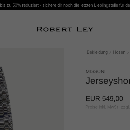
s zu 50% reduziert - sichere dir noch die letzten Lieblingsteile für
Bekleidung
Hosen
MISSONI
Jerseyshor
EUR 549,00
Preise inkl. MwSt. zzg