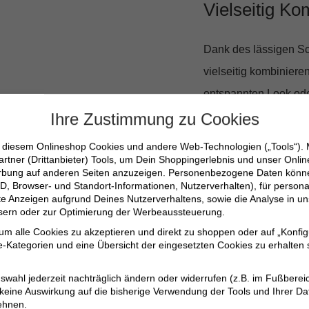
Vielseitig Ko
Dank des lässigen Sch
vielseitig kombiniere
entspannten Look ode
einen Abendessen am
Ihre Zustimmung zu Cookies
n diesem Onlineshop Cookies und andere Web-Technologien („Tools“).
100% Baumwolle fü
artner (Drittanbieter) Tools, um Dein Shoppingerlebnis und unser Onli
erbung auf anderen Seiten anzuzeigen. Personenbezogene Daten können
Elastischer Bund f
D, Browser- und Standort-Informationen, Nutzerverhalten), für persona
erte Anzeigen aufgrund Deines Nutzerverhaltens, sowie die Analyse in
Stilvolles Zickzac
ssern oder zur Optimierung der Werbeaussteuerung.
Ideal für den Som
 um alle Cookies zu akzeptieren und direkt zu shoppen oder auf „Konfig
-Kategorien und eine Übersicht der eingesetzten Cookies zu erhalten s
Perfekt für jede G
swahl jederzeit nachträglich ändern oder widerrufen (z.B. im Fußberei
Lass Dich von den Je
 keine Auswirkung auf die bisherige Verwendung der Tools und Ihrer Da
ehnen.