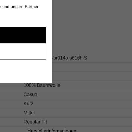
it Stil und Komfort!
r und unsere Partner
s
217.us26si05-br014o-s616h-S
Mehrfarbig
Gestreift
100% Baumwolle
Casual
Kurz
Mittel
Regular Fit
Herstellerinformationen