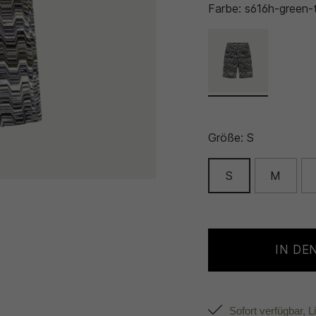
Farbe:
s616h-green-
Größe:
S
S
M
IN DE
Sofort verfügbar, L