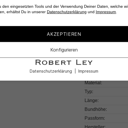
genieße den Sommer m
u den eingesetzten Tools und der Verwendung Deiner Daten, welche wi
en, erhältst Du in unserer
Datenschutzerklärung
und
Impressum
.
AKZEPTIEREN
Produktdetail
Konfigurieren
Produktnummer:
Farben:
Datenschutzerklärung
Impressum
Muster:
Material:
Typ:
Länge:
Bundhöhe:
Passform:
Hersteller: