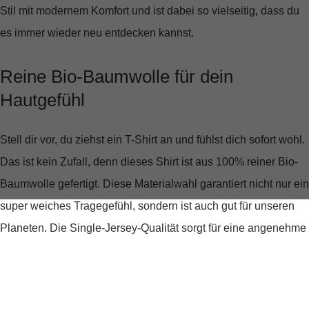
Stil mit modernem Komfort und ist dabei so vielseitig, dass du
es immer wieder neu entdecken kannst.
Reine Bio-Baumwolle für dein
Hautgefühl
Stell dir vor, du ziehst ein T-Shirt an und fühlst dich sofort wohl.
Das ist kein Zufall, denn dieses Shirt ist aus
100% reiner Bio-
Baumwolle
gefertigt. Diese Materialwahl garantiert nicht nur ein
super weiches Tragegefühl, sondern ist auch gut für unseren
Planeten. Die Single-Jersey-Qualität sorgt für eine angenehme
Elastizität und Formstabilität, die den ganzen Tag anhält.
Perfekte Passform trifft auf zeitloses