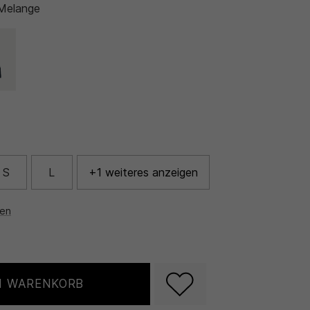
Melange
S
L
+1 weiteres anzeigen
nen
N WARENKORB