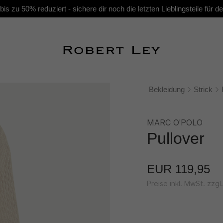
s zu 50% reduziert - sichere dir noch die letzten Lieblingsteile für
Bekleidung
Strick
MARC O'POLO
Pullover
EUR 119,95
Preise inkl. MwSt. zzg