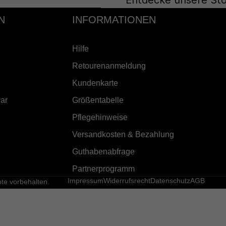
Entdecke unsere Sto
N
INFORMATIONEN
Hilfe
Retourenanmeldung
Kundenkarte
ar
Größentabelle
Pflegehinweise
Versandkosten & Bezahlung
Guthabenabfrage
Partnerprogramm
Impressum
Widerrufsrecht
Datenschutz
AGB
e vorbehalten.