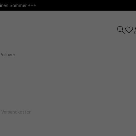
 deinen Sommer +++
Pullover
l. Versandkosten