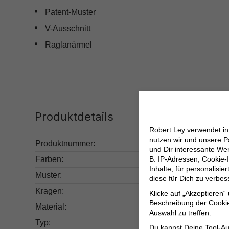
Patent-Muster
V-Ausschnitt
Raglanärmel
Produktdetails
Robert Ley verwendet i
nutzen wir und unsere P
Produktnummer:
231.5000009475-2
und Dir interessante W
Farben:
Beige
B. IP-Adressen, Cookie-I
Inhalte, für personalisi
Muster:
Unifarben
diese für Dich zu verbe
Kragen:
V-Ausschnitt
Klicke auf „Akzeptieren“
Beschreibung der Cookie
Material:
Baumwolle 100%
Auswahl zu treffen.
Typ:
Casual
Du kannst Deine Tool-Au