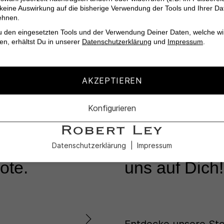
 keine Auswirkung auf die bisherige Verwendung der Tools und Ihrer Da
ehnen.
u den eingesetzten Tools und der Verwendung Deiner Daten, welche wi
tionen
en, erhältst Du in unserer
Datenschutzerklärung
und
Impressum
.
AKZEPTIEREN
KUNDENSERVICE
Konfigurieren
Lass Dich in
nd die
unseren Profi
Datenschutzerklärung
Impressum
ote.
uns auf Dich!