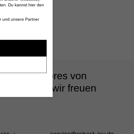
ten. Du kannst hier den
r und unsere Partner
 unseren Stores von
s beraten - wir freuen