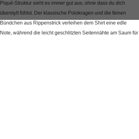
Piqué-Struktur
sieht es immer gut aus, ohne dass du dich
überstylt fühlst. Der
klassische Polokragen
und die
feinen
Bündchen
aus Rippenstrick verleihen dem Shirt eine edle
Note, während die leicht geschlitzten Seitennähte am Saum für
eine moderne Silhouette sorgen und Bewegungsfreiheit
garantieren.
Stil trifft auf Komfort
Das Shirt ist nicht nur ein optisches Highlight, sondern fühlt
sich dank des weichen Baumwollmaterials auch unglaublich
angenehm auf der Haut an. Die kurzen Ärmel bieten zudem
eine ideale Passform und Bewegungsfreiheit, was das
Poloshirt Piqué von Marc O'Polo zum perfekten Allrounder