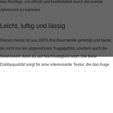
das Richtige, um stilvoll und komfortabel durch die warme
Jahreszeit zu kommen.
Leicht, luftig und lässig
Dieses Hemd ist aus
100% Bio-Baumwolle
gefertigt und bietet
dir nicht nur ein angenehmes Tragegefühl, sondern auch die
Gewissheit, dass du auf Nachhaltigkeit setzt. Die feine
Dobbyqualität sorgt für eine interessante Textur, die das Auge
erfreut und gleichzeitig sehr angenehm auf der Haut liegt.
Details, die begeistern
Der modische
Bowlingkragen
und die durchgehende
Knopfleiste verleihen dem Hemd einen entspannten, aber