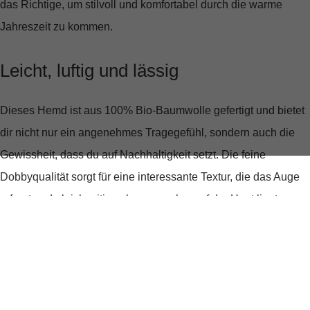
das Richtige, um stilvoll und komfortabel durch die warme
Jahreszeit zu kommen.
Leicht, luftig und lässig
Dieses Hemd ist aus
100% Bio-Baumwolle
gefertigt und bietet
dir nicht nur ein angenehmes Tragegefühl, sondern auch die
Gewissheit, dass du auf Nachhaltigkeit setzt. Die feine
Dobbyqualität sorgt für eine interessante Textur, die das Auge
erfreut und gleichzeitig sehr angenehm auf der Haut liegt.
Details, die begeistern
Der modische
Bowlingkragen
und die durchgehende
Knopfleiste verleihen dem Hemd einen entspannten, aber