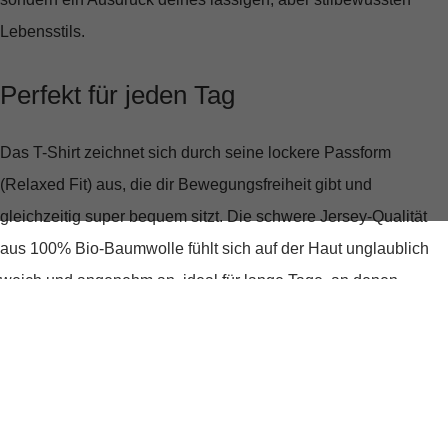
Lebensstils.
Perfekt für jeden Tag
Das T-Shirt zeichnet sich durch seine
lockere Passform
(Relaxed Fit) aus, die dir Bewegungsfreiheit gibt und
gleichzeitig super bequem sitzt. Die
schwere Jersey-Qualität
aus 100% Bio-Baumwolle fühlt sich auf der Haut unglaublich
weich und angenehm an, ideal für lange Tage, an denen
Komfort an erster Stelle steht.
Stilvolle Details, die begeistern
Der
gerippte Rundhalsausschnitt
und die
gerade Saumlinie