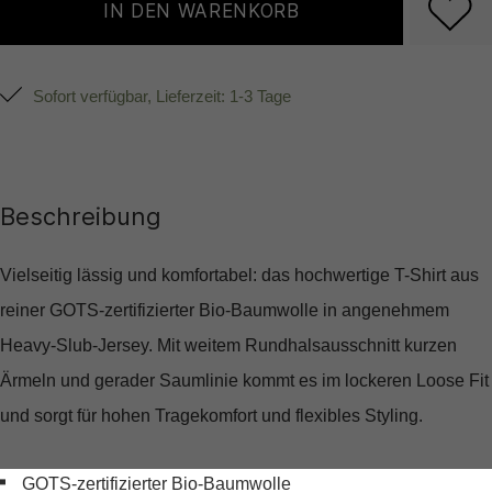
IN DEN WARENKORB
Sofort verfügbar, Lieferzeit: 1-3 Tage
Beschreibung
Vielseitig lässig und komfortabel: das hochwertige T-Shirt aus
reiner GOTS-zertifizierter Bio-Baumwolle in angenehmem
Heavy-Slub-Jersey. Mit weitem Rundhalsausschnitt kurzen
Ärmeln und gerader Saumlinie kommt es im lockeren Loose Fit
und sorgt für hohen Tragekomfort und flexibles Styling.
GOTS-zertifizierter Bio-Baumwolle