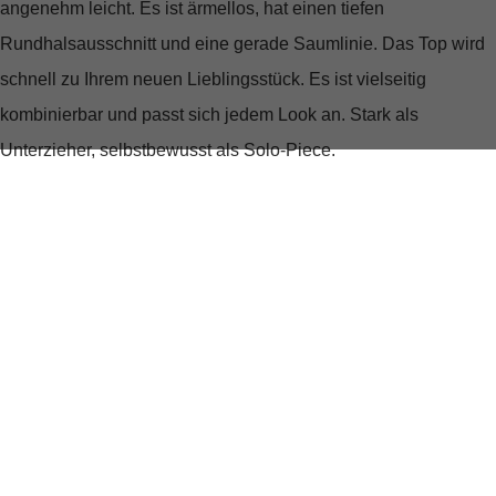
angenehm leicht. Es ist ärmellos, hat einen tiefen
Rundhalsausschnitt und eine gerade Saumlinie. Das Top wird
schnell zu Ihrem neuen Lieblingsstück. Es ist vielseitig
kombinierbar und passt sich jedem Look an. Stark als
Unterzieher, selbstbewusst als Solo-Piece.
Material: 94% Baumwolle, 6% Elasthan
Obermaterial: GOTS Organic certified by Control Union
1020184
Aus elastischem Bio-Baumwoll-Mix
Mit feiner Rippenstruktur
Mit Elasthan-Anteil