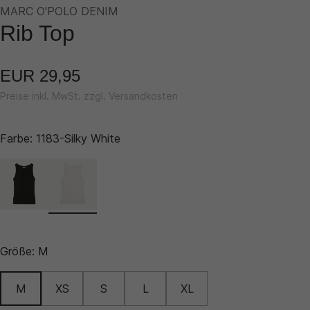
MARC O'POLO DENIM
Rib Top
EUR 29,95
Preise inkl. MwSt. zzgl. Versandkosten
Farbe:
1183-Silky White
Größe:
M
M
XS
S
L
XL