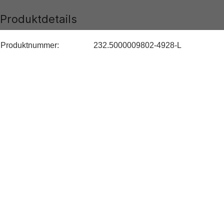
Produktdetails
Produktnummer:
232.5000009802-4928-L
Farben:
Blau
Muster:
Gestreift
Material:
100% Baumwolle
Typ:
Casual
Länge:
Kurz
Bundhöhe:
Hoch
Passform:
Regular Fit
Hersteller:
Herstellerinformationen