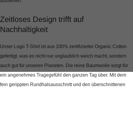
aussehen.
Zeitloses Design trifft auf
Nachhaltigkeit
Unser Logo T-Shirt ist aus
100% zertifizierter Organic Cotton
gefertigt, was es nicht nur unglaublich weich macht, sondern
auch gut für unseren Planeten. Die reine Baumwolle sorgt für
ein angenehmes Tragegefühl den ganzen Tag über. Mit dem
fein gerippten Rundhalsausschnitt und den überschnittenen
Schultern bietet das Shirt einen modernen, lässigen Look, der
sich leicht kombinieren lässt.
Einzigartige Details, die begeistern