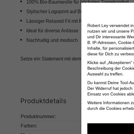
100% Bio-Baumwolle für höchsten Tragekomfort
Stylischer Logoprint auf Brust und Rücken
Lässiger Relaxed Fit mit Rundhalsausschnitt
Robert Ley verwendet i
Ideal für diverse Anlässe
nutzen wir und unsere P
und Dir interessante W
Nachhaltig und modisch
B. IP-Adressen, Cookie-I
Inhalte, für personalisi
diese für Dich zu verbe
Setze ein Statement mit dem
Logo T-Shirt mit Rückenp
Klicke auf „Akzeptieren“
Beschreibung der Cookie
Auswahl zu treffen.
Du kannst Deine Tool-Au
Der Widerruf hat jedoch
Einsatz von Cookies abl
Produktdetails
Weitere Informationen z
durch die Cookies erheb
Produktnummer:
232.5000010000-1
Farben:
Weiß