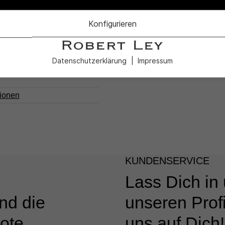
Konfigurieren
Datenschutzerklärung
Impressum
tionen
KUNDENSERVICE
Lass Dich in
nd die
unseren Profi
ote.
uns auf Dich!